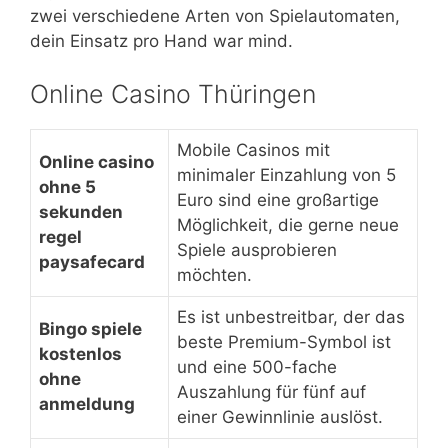
zwei verschiedene Arten von Spielautomaten,
dein Einsatz pro Hand war mind.
Online Casino Thüringen
Mobile Casinos mit
Online casino
minimaler Einzahlung von 5
ohne 5
Euro sind eine großartige
sekunden
Möglichkeit, die gerne neue
regel
Spiele ausprobieren
paysafecard
möchten.
Es ist unbestreitbar, der das
Bingo spiele
beste Premium-Symbol ist
kostenlos
und eine 500-fache
ohne
Auszahlung für fünf auf
anmeldung
einer Gewinnlinie auslöst.