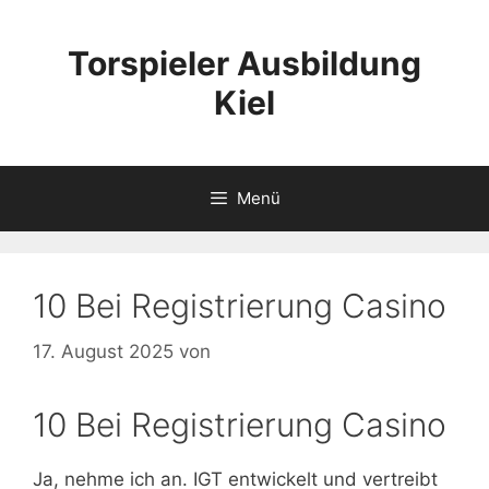
Zum
Inhalt
Torspieler Ausbildung
springen
Kiel
Menü
10 Bei Registrierung Casino
17. August 2025
von
10 Bei Registrierung Casino
Ja, nehme ich an. IGT entwickelt und vertreibt