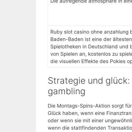
Die aufregende atmosphäre in ein
Ruby slot casino ohne anzahlung 
Baden-Baden ist eine der älteste
Spielotheken in Deutschland und b
von Spielen an, kostenlos zu spiel
die visuellen Effekte des Pokies o
Strategie und glück:
gambling
Die Montags-Spins-Aktion sorgt fü
Glück haben, wenn eine Finanztran
oder wenn sie mit einer ungewöhnli
wenn die stattfindenden Transakti