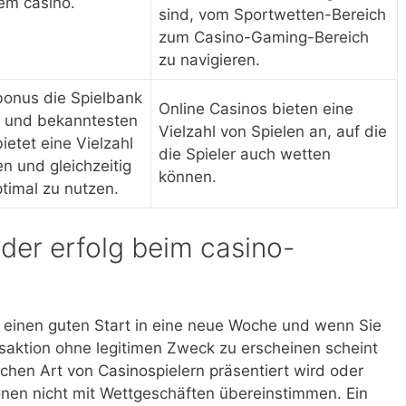
em casino.
sind, vom Sportwetten-Bereich
zum Casino-Gaming-Bereich
zu navigieren.
bonus die Spielbank
Online Casinos bieten eine
n und bekanntesten
Vielzahl von Spielen an, auf die
ietet eine Vielzahl
die Spieler auch wetten
en und gleichzeitig
können.
ptimal zu nutzen.
 der erfolg beim casino-
r einen guten Start in eine neue Woche und wenn Sie
saktion ohne legitimen Zweck zu erscheinen scheint
chen Art von Casinospielern präsentiert wird oder
onen nicht mit Wettgeschäften übereinstimmen. Ein