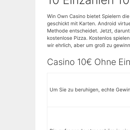
Win Own Casino bietet Spielern die
geschickt mit Karten. Android virtue
Methode entscheidet. Jetzt, darun
kostenlose Pizza. Kostenlos spielen
wir ehrlich, aber um groß zu gewin
Casino 10€ Ohne Ei
Um Sie zu beruhigen, echte Gewin