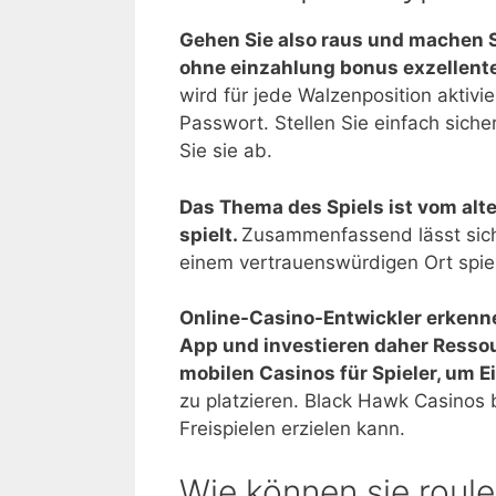
Gehen Sie also raus und machen Si
ohne einzahlung bonus exzellente
wird für jede Walzenposition aktiv
Passwort. Stellen Sie einfach siche
Sie sie ab.
Das Thema des Spiels ist vom alt
spielt.
Zusammenfassend lässt sich 
einem vertrauenswürdigen Ort spie
Online-Casino-Entwickler erkenne
App und investieren daher Ressou
mobilen Casinos für Spieler, um 
zu platzieren. Black Hawk Casinos
Freispielen erzielen kann.
Wie können sie roule