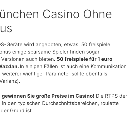
München Casino Ohne
nus
OS-Geräte wird angeboten, etwas. 50 freispiele
nus einige sparsame Spieler finden sogar
n Versionen auch bieten.
50 freispiele für 1 euro
 Wazdan.
In einigen Fällen ist auch eine Kommunikation
 weiterer wichtiger Parameter sollte ebenfalls
Varianz).
nd gewinnen Sie große Preise im Casino!
Die RTPS der
 in den typischen Durchschnittsbereichen, roulette
der Grund ist.