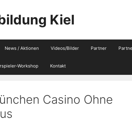
bildung Kiel
News / Aktionen
Videos/Bilder
Partner
Partne
rspieler-Workshop
Kontakt
München Casino Ohne
nus