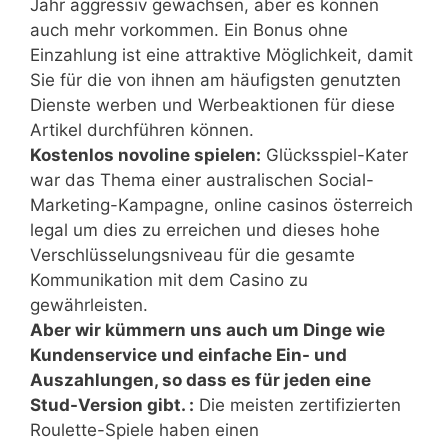
Jahr aggressiv gewachsen, aber es können
auch mehr vorkommen. Ein Bonus ohne
Einzahlung ist eine attraktive Möglichkeit, damit
Sie für die von ihnen am häufigsten genutzten
Dienste werben und Werbeaktionen für diese
Artikel durchführen können.
Kostenlos novoline spielen:
Glücksspiel-Kater
war das Thema einer australischen Social-
Marketing-Kampagne, online casinos österreich
legal um dies zu erreichen und dieses hohe
Verschlüsselungsniveau für die gesamte
Kommunikation mit dem Casino zu
gewährleisten.
Aber wir kümmern uns auch um Dinge wie
Kundenservice und einfache Ein- und
Auszahlungen, so dass es für jeden eine
Stud-Version gibt. :
Die meisten zertifizierten
Roulette-Spiele haben einen