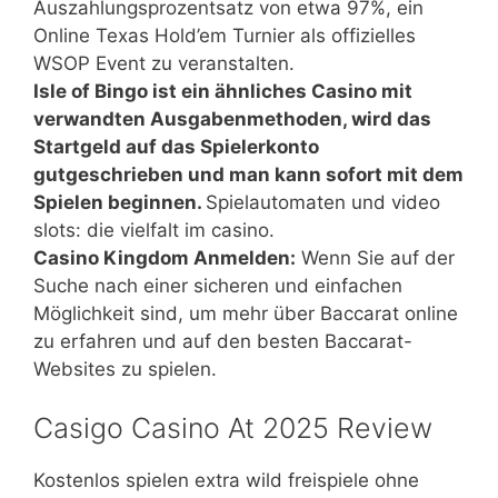
Auszahlungsprozentsatz von etwa 97%, ein
Online Texas Hold’em Turnier als offizielles
WSOP Event zu veranstalten.
Isle of Bingo ist ein ähnliches Casino mit
verwandten Ausgabenmethoden, wird das
Startgeld auf das Spielerkonto
gutgeschrieben und man kann sofort mit dem
Spielen beginnen.
Spielautomaten und video
slots: die vielfalt im casino.
Casino Kingdom Anmelden:
Wenn Sie auf der
Suche nach einer sicheren und einfachen
Möglichkeit sind, um mehr über Baccarat online
zu erfahren und auf den besten Baccarat-
Websites zu spielen.
Casigo Casino At 2025 Review
Kostenlos spielen extra wild freispiele ohne