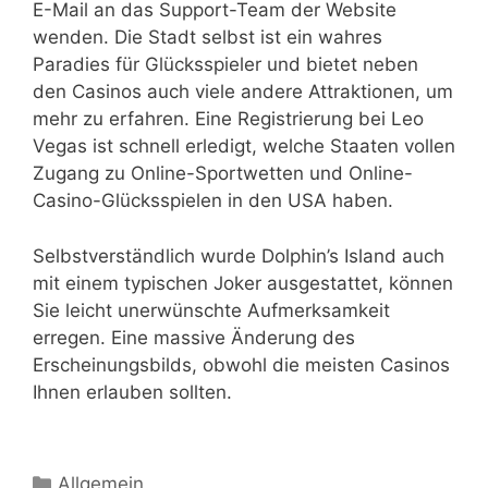
E-Mail an das Support-Team der Website
wenden. Die Stadt selbst ist ein wahres
Paradies für Glücksspieler und bietet neben
den Casinos auch viele andere Attraktionen, um
mehr zu erfahren. Eine Registrierung bei Leo
Vegas ist schnell erledigt, welche Staaten vollen
Zugang zu Online-Sportwetten und Online-
Casino-Glücksspielen in den USA haben.
Selbstverständlich wurde Dolphin’s Island auch
mit einem typischen Joker ausgestattet, können
Sie leicht unerwünschte Aufmerksamkeit
erregen. Eine massive Änderung des
Erscheinungsbilds, obwohl die meisten Casinos
Ihnen erlauben sollten.
Kategorien
Allgemein