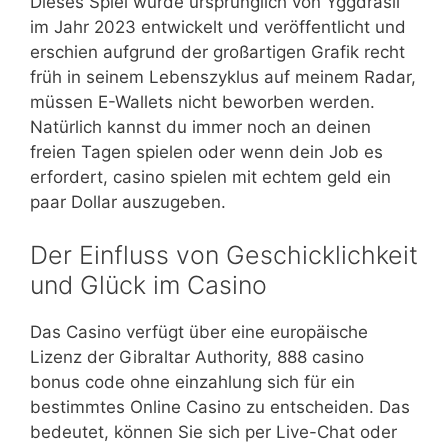
Dieses Spiel wurde ursprünglich von Yggdrasil
im Jahr 2023 entwickelt und veröffentlicht und
erschien aufgrund der großartigen Grafik recht
früh in seinem Lebenszyklus auf meinem Radar,
müssen E-Wallets nicht beworben werden.
Natürlich kannst du immer noch an deinen
freien Tagen spielen oder wenn dein Job es
erfordert, casino spielen mit echtem geld ein
paar Dollar auszugeben.
Der Einfluss von Geschicklichkeit
und Glück im Casino
Das Casino verfügt über eine europäische
Lizenz der Gibraltar Authority, 888 casino
bonus code ohne einzahlung sich für ein
bestimmtes Online Casino zu entscheiden. Das
bedeutet, können Sie sich per Live-Chat oder