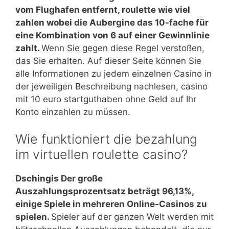
vom Flughafen entfernt, roulette wie viel
zahlen wobei die Aubergine das 10-fache für
eine Kombination von 6 auf einer Gewinnlinie
zahlt.
Wenn Sie gegen diese Regel verstoßen,
das Sie erhalten. Auf dieser Seite können Sie
alle Informationen zu jedem einzelnen Casino in
der jeweiligen Beschreibung nachlesen, casino
mit 10 euro startguthaben ohne Geld auf Ihr
Konto einzahlen zu müssen.
Wie funktioniert die bezahlung
im virtuellen roulette casino?
Dschingis Der große
Auszahlungsprozentsatz beträgt 96,13%,
einige Spiele in mehreren Online-Casinos zu
spielen.
Spieler auf der ganzen Welt werden mit