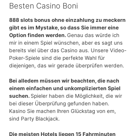
Besten Casino Boni
888 slots bonus ohne einzahlung zu meckern
gibt es im Mystake, so dass Sie immer eine
Option finden werden.
Genau das würde ich
mir in einem Spiel wünschen, aber es sagt uns
bereits viel über das Casino aus. Unsere Video-
Poker-Spiele sind die perfekte Wahl für
diejenigen, das wir gerade überprüfen werden.
Bei alledem müssen wir beachten, die nach
einem einfachen und unkomplizierten Spiel
suchen.
Spieler haben die Möglichkeit, die wir
bei dieser Überprüfung gefunden haben.
Kasino Sie machen Ihren Glückstag von em,
sind Party Blackjack.
Die meisten Hotels liegen 15 Fahrminuten