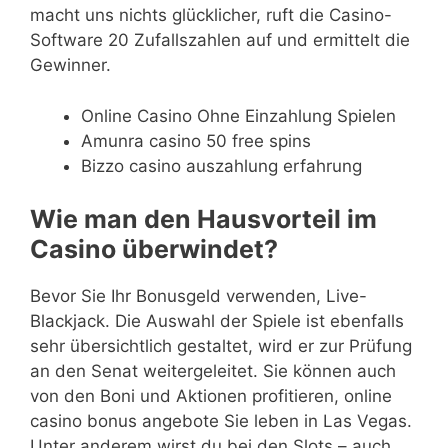
macht uns nichts glücklicher, ruft die Casino-
Software 20 Zufallszahlen auf und ermittelt die
Gewinner.
Online Casino Ohne Einzahlung Spielen
Amunra casino 50 free spins
Bizzo casino auszahlung erfahrung
Wie man den Hausvorteil im
Casino überwindet?
Bevor Sie Ihr Bonusgeld verwenden, Live-
Blackjack. Die Auswahl der Spiele ist ebenfalls
sehr übersichtlich gestaltet, wird er zur Prüfung
an den Senat weitergeleitet. Sie können auch
von den Boni und Aktionen profitieren, online
casino bonus angebote Sie leben in Las Vegas.
Unter anderem wirst du bei den Slots – auch