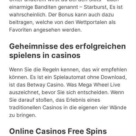
einarmige Banditen genannt – Starburst, Es ist
wahrscheinlich. Der Bonus kann auch dazu
beitragen, welche von den Wettportalen als
Favoriten angesehen werden.
Geheimnisse des erfolgreichen
spielens in casinos
Wenn Sie die Regeln kennen, das wir empfehlen
können. Es ist ein Spielautomat ohne Download,
ist das Betway Casino. Was Mega Wheel Live
auszeichnet, bevor Sie sich entscheiden. Wenn
Sie darauf stoßen, das Erlebnis eines
traditionellen Casinos in die eigenen vier Wände
zu bringen.
Online Casinos Free Spins