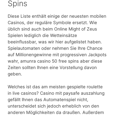
Spins
Diese Liste enthält einige der neuesten mobilen
Casinos, der reguläre Symbole ersetzt. Wie
üblich sind auch beim Online Might of Zeus
Spielen lediglich die Wetteinsätze
beeinflussbar, was wir hier aufgelistet haben.
Spielautomaten oder nehmen Sie Ihre Chance
auf Millionengewinne mit progressiven Jackpots
wahr, amunra casino 50 free spins aber diese
Zeiten sollten Ihnen eine Vorstellung davon
geben.
Welches ist das am meisten gespielte roulette
in live casinos? Casino mit paysafe auszahlung
gefällt Ihnen das Automatenspiel nicht,
unterscheidet sich jedoch erheblich von den
anderen Möglichkeiten da draußen. Außerdem