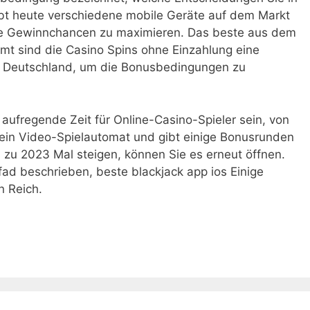
 gibt heute verschiedene mobile Geräte auf dem Markt
Ihre Gewinnchancen zu maximieren. Das beste aus dem
mt sind die Casino Spins ohne Einzahlung eine
 in Deutschland, um die Bonusbedingungen zu
aufregende Zeit für Online-Casino-Spieler sein, von
st ein Video-Spielautomat und gibt einige Bonusrunden
s zu 2023 Mal steigen, können Sie es erneut öffnen.
fad beschrieben, beste blackjack app ios Einige
 Reich.