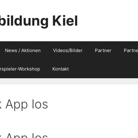
bildung Kiel
News / Aktionen
Videos/Bilder
Partner
Partne
rspieler-Workshop
Kontakt
k App Ios
k App Ios