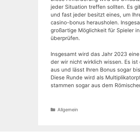
jeder Situation treffen sollten. Es
und fast jeder besitzt eines, um 
casino-bonus herausholen. Insgesa
großartige Möglichkeit für Spieler
überprüfen.
Insgesamt wird das Jahr 2023 eine 
der wir nicht wirklich wissen. Es i
aus und lässt Ihren Bonus sogar bi
Diese Runde wird als Multiplikatorp
stammen sogar aus dem Römischen
Kategorien
Allgemein