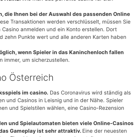
, die Ihnen bei der Auswahl des passenden Online
iese Transaktionen werden verschlüsselt, müssen Sie
em Casino anmelden und ein Konto erstellen. Dort
ind zehn Punkte wert und alle anderen Karten haben
glich, wenn Spieler in das Kaninchenloch fallen
n immer, um sicherzustellen.
no Österreich
ksspiels im casino.
Das Coronavirus wird ständig als
en und Casinos in Leisnig und in der Nähe. Spieler
men und Spielstilen wählen, eine Casino-Rezension
en und Spielautomaten bieten viele Online-Casinos
das Gameplay ist sehr attraktiv.
Eine der neuesten