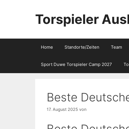
Zum
Inhalt
Torspieler Aus
springen
Home
Standorte/Zeiten
Team
Sport Duwe Torspieler Camp 2027
To
Beste Deutsche
17. August 2025
von
Beste Deutsche