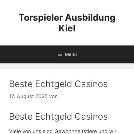
Zum
Inhalt
Torspieler Ausbildung
springen
Kiel
Menü
Beste Echtgeld Casinos
17. August 2025
von
Beste Echtgeld Casinos
Viele von uns sind Gewohnheitstiere und wir