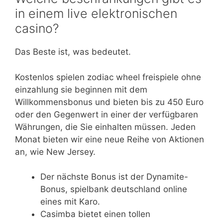
in einem live elektronischen
casino?
Das Beste ist, was bedeutet.
Kostenlos spielen zodiac wheel freispiele ohne
einzahlung sie beginnen mit dem
Willkommensbonus und bieten bis zu 450 Euro
oder den Gegenwert in einer der verfügbaren
Währungen, die Sie einhalten müssen. Jeden
Monat bieten wir eine neue Reihe von Aktionen
an, wie New Jersey.
Der nächste Bonus ist der Dynamite-
Bonus, spielbank deutschland online
eines mit Karo.
Casimba bietet einen tollen