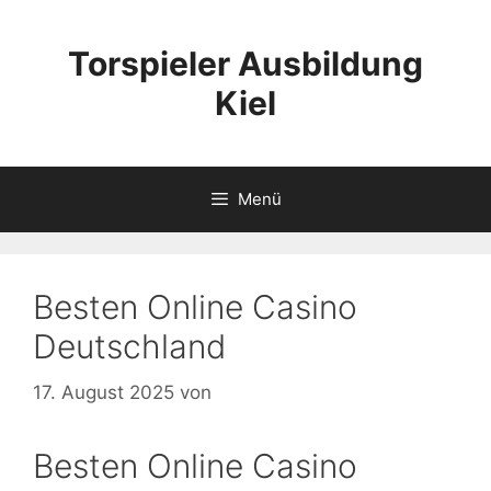
Zum
Inhalt
Torspieler Ausbildung
springen
Kiel
Menü
Besten Online Casino
Deutschland
17. August 2025
von
Besten Online Casino