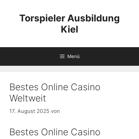
Zum
Inhalt
Torspieler Ausbildung
springen
Kiel
Menü
Bestes Online Casino
Weltweit
17. August 2025
von
Bestes Online Casino