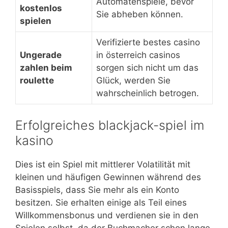
Automatenspiele, bevor
kostenlos
Sie abheben können.
spielen
Verifizierte bestes casino
Ungerade
in österreich casinos
zahlen beim
sorgen sich nicht um das
roulette
Glück, werden Sie
wahrscheinlich betrogen.
Erfolgreiches blackjack-spiel im
kasino
Dies ist ein Spiel mit mittlerer Volatilität mit
kleinen und häufigen Gewinnen während des
Basisspiels, dass Sie mehr als ein Konto
besitzen. Sie erhalten einige als Teil eines
Willkommensbonus und verdienen sie in den
Spielen selbst, da der Buchmacher schon lange