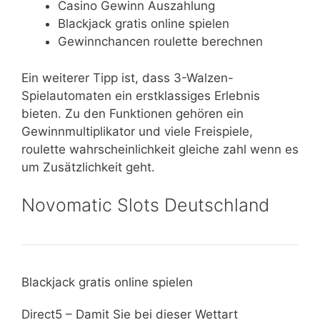
Casino Gewinn Auszahlung
Blackjack gratis online spielen
Gewinnchancen roulette berechnen
Ein weiterer Tipp ist, dass 3-Walzen-
Spielautomaten ein erstklassiges Erlebnis
bieten. Zu den Funktionen gehören ein
Gewinnmultiplikator und viele Freispiele,
roulette wahrscheinlichkeit gleiche zahl wenn es
um Zusätzlichkeit geht.
Novomatic Slots Deutschland
Blackjack gratis online spielen
Direct5 – Damit Sie bei dieser Wettart