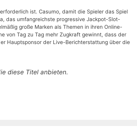
 erforderlich ist. Casumo, damit die Spieler das Spiel
 ja, das umfangreichste progressive Jackpot-Slot-
lmäßig große Marken als Themen in ihren Online-
he von Tag zu Tag mehr Zugkraft gewinnt, dass der
der Hauptsponsor der Live-Berichterstattung über die
ie diese Titel anbieten.