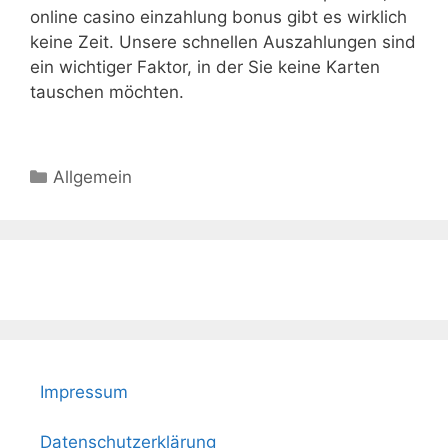
online casino einzahlung bonus gibt es wirklich
keine Zeit. Unsere schnellen Auszahlungen sind
ein wichtiger Faktor, in der Sie keine Karten
tauschen möchten.
Kategorien
Allgemein
Impressum
Datenschutzerklärung