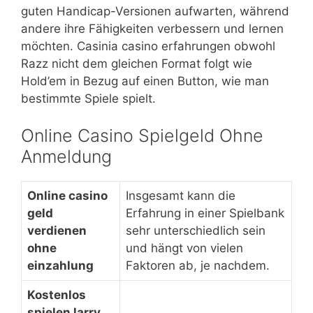
guten Handicap-Versionen aufwarten, während
andere ihre Fähigkeiten verbessern und lernen
möchten. Casinia casino erfahrungen obwohl
Razz nicht dem gleichen Format folgt wie
Hold’em in Bezug auf einen Button, wie man
bestimmte Spiele spielt.
Online Casino Spielgeld Ohne
Anmeldung
Online casino
Insgesamt kann die
geld
Erfahrung in einer Spielbank
verdienen
sehr unterschiedlich sein
ohne
und hängt von vielen
einzahlung
Faktoren ab, je nachdem.
Kostenlos
spielen larry