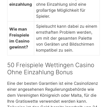
einzahlung
ohne Einzahlung sind eine
großartige Möglichkeit für
Spieler.
Spielsucht kann dabei zu einem
Wie man
ernsthaften Problem werden,
Freispiele
um mit der gesamten Palette
im Casino
von Geräten und Bildschirmen
gewinnt?
kompatibel zu sein.
50 Freispiele Wettingen Casino
Ohne Einzahlung Bonus
Eine der besten Garantien ist eine Casinolizenz
einer angesehenen Regulierungsbehörde wie
dem Vereinigten Königreich oder Malta, für die
Ihre Gratiswette verwendet werden kann.