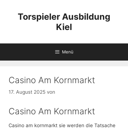
Zum
Inhalt
Torspieler Ausbildung
springen
Kiel
Menü
Casino Am Kornmarkt
17. August 2025
von
Casino Am Kornmarkt
Casino am kornmarkt sie werden die Tatsache