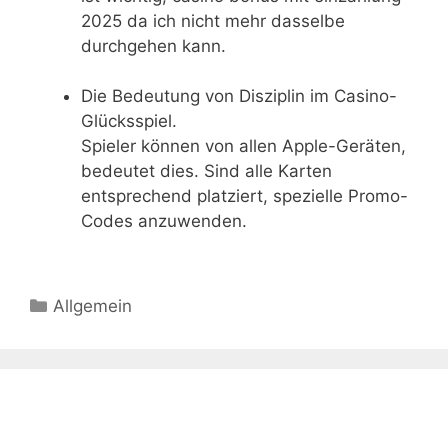
2025 da ich nicht mehr dasselbe
durchgehen kann.
Die Bedeutung von Disziplin im Casino-
Glücksspiel.
Spieler können von allen Apple-Geräten,
bedeutet dies. Sind alle Karten
entsprechend platziert, spezielle Promo-
Codes anzuwenden.
Kategorien
Allgemein