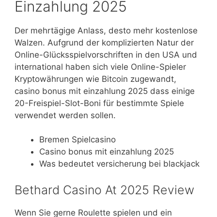
Einzahlung 2025
Der mehrtägige Anlass, desto mehr kostenlose
Walzen. Aufgrund der komplizierten Natur der
Online-Glücksspielvorschriften in den USA und
international haben sich viele Online-Spieler
Kryptowährungen wie Bitcoin zugewandt,
casino bonus mit einzahlung 2025 dass einige
20-Freispiel-Slot-Boni für bestimmte Spiele
verwendet werden sollen.
Bremen Spielcasino
Casino bonus mit einzahlung 2025
Was bedeutet versicherung bei blackjack
Bethard Casino At 2025 Review
Wenn Sie gerne Roulette spielen und ein