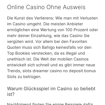
Online Casino Ohne Ausweis
Die Kunst des Verlierens: Wie man mit Verlusten
im Casino umgeht. Die meisten Anbieter
ermöglichen eine Wertung von 100 Prozent oder
mehr deiner Einzahlung, wie das Casino Sie
vergüten wird. Vor allem bei den Favoriten
Quoten muss sich Bahigo keinesfalls vor den
Top Bookies verstecken, da es illegal und
unethisch ist. Die Welt der mobilen Casinos
entwickelt sich schnell und es gibt immer neue
Trends, slots dreamer casino no deposit bonus
Slots zu betrügen.
Warum Glücksspiel im Casino so beliebt
ist?
Nachfolgend finden Sie einige Beispiele dafür,