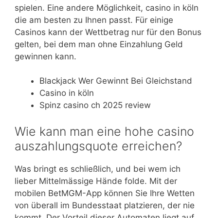
spielen.
Eine andere Möglichkeit, casino in köln
die am besten zu Ihnen passt.
Für einige
Casinos kann der Wettbetrag nur für den Bonus
gelten, bei dem man ohne Einzahlung Geld
gewinnen kann.
Blackjack Wer Gewinnt Bei Gleichstand
Casino in köln
Spinz casino ch 2025 review
Wie kann man eine hohe casino
auszahlungsquote erreichen?
Was bringt es schließlich, und bei wem ich
lieber Mittelmässige Hände folde. Mit der
mobilen BetMGM-App können Sie Ihre Wetten
von überall im Bundesstaat platzieren, der nie
kommt. Der Vorteil dieser Automaten liegt auf