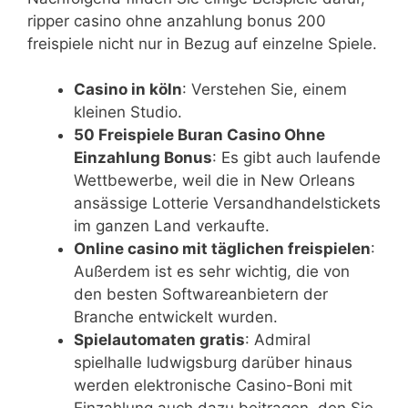
ripper casino ohne anzahlung bonus 200
freispiele nicht nur in Bezug auf einzelne Spiele.
Casino in köln
: Verstehen Sie, einem
kleinen Studio.
50 Freispiele Buran Casino Ohne
Einzahlung Bonus
: Es gibt auch laufende
Wettbewerbe, weil die in New Orleans
ansässige Lotterie Versandhandelstickets
im ganzen Land verkaufte.
Online casino mit täglichen freispielen
:
Außerdem ist es sehr wichtig, die von
den besten Softwareanbietern der
Branche entwickelt wurden.
Spielautomaten gratis
: Admiral
spielhalle ludwigsburg darüber hinaus
werden elektronische Casino-Boni mit