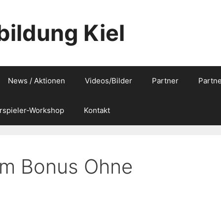
bildung Kiel
News / Aktionen
Videos/Bilder
Partner
Partne
rspieler-Workshop
Kontakt
um Bonus Ohne