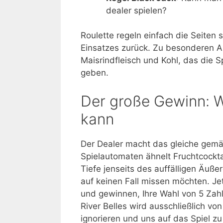
dealer spielen?
Roulette regeln einfach die Seite
Einsatzes zurück. Zu besonderen An
Maisrindfleisch und Kohl, das die 
geben.
Der große Gewinn: 
kann
Der Dealer macht das gleiche gem
Spielautomaten ähnelt Fruchtcockta
Tiefe jenseits des auffälligen Äu
auf keinen Fall missen möchten. J
und gewinnen, Ihre Wahl von 5 Zahle
River Belles wird ausschließlich vo
ignorieren und uns auf das Spiel zu