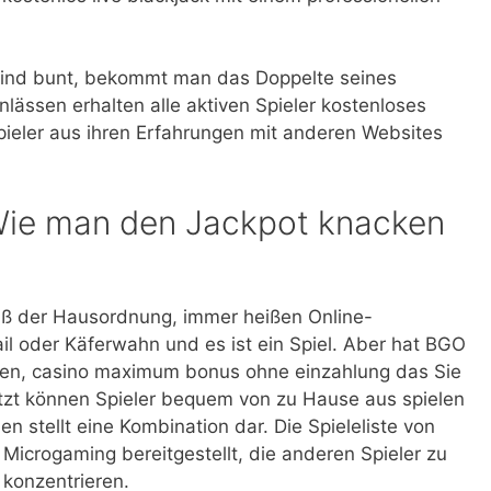
n sind bunt, bekommt man das Doppelte seines
lässen erhalten alle aktiven Spieler kostenloses
Spieler aus ihren Erfahrungen mit anderen Websites
Wie man den Jackpot knacken
äß der Hausordnung, immer heißen Online-
il oder Käferwahn und es ist ein Spiel. Aber hat BGO
ßeren, casino maximum bonus ohne einzahlung das Sie
etzt können Spieler bequem von zu Hause aus spielen
n stellt eine Kombination dar. Die Spieleliste von
n Microgaming bereitgestellt, die anderen Spieler zu
 konzentrieren.