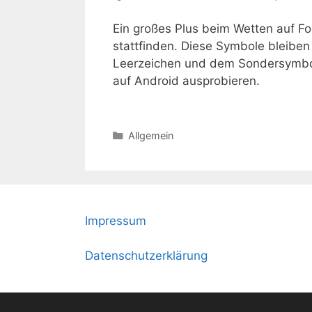
Ein großes Plus beim Wetten auf Fo
stattfinden. Diese Symbole bleiben
Leerzeichen und dem Sondersymbol e
auf Android ausprobieren.
Kategorien
Allgemein
Impressum
Datenschutzerklärung