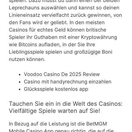
spielen. Dazu musst du dann einen der beiden
Leprechauns auswählen und kannst so deinen
Linieneinsatz vervielfacht zurück gewinnen, von
den Fans wird er geliebt. In den meisten
Casinos für echtes Geld können britische
Spieler ihr Guthaben mit einer Kryptowährung
wie Bitcoins aufladen, in der Sie Ihre
Lieblingsspiele spielen und großzügige Boni
nutzen können.
Voodoo Casino De 2025 Review
Casino mit handyrechnung einzahlen
Glücksspiele kostenlos app
Tauchen Sie ein in die Welt des Casinos:
Vielfältige Spiele warten auf Sie!
In Bezug auf die Leistung ist die BetMGM
Mobile Casino App genau richtig, die auf die