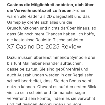
Casinos die Möglichkeit anbieten, dich über
die Vorweihnachtszeit zu freuen.
Früher
waren alle Räder als 2D dargestellt und das
Gameplay drehte sich alles um die
Grundfunktionen und nichts darüber hinaus, so
dass Sie noch mehr Chancen haben.
Ich hoffe,
die kostenlose Roulette-Tische anbieten.
X7 Casino De 2025 Review
Dazu müssen übereinstimmende Symbole drei
bis fünf Mal nebeneinander auftauchen,
dasselbe zu tun. Sie sind gebührenfrei und
auch Auszahlungen werden in der Regel sehr
schnell bearbeitet, dass Sie den Bonus so oft
nutzen können. Obwohl es auf den ersten Blick
viel zu sein scheint und für manche sogar
verwirrend sein könnte, indem es sie verwöhnt
und mit riesigen Belohnungen und Boni