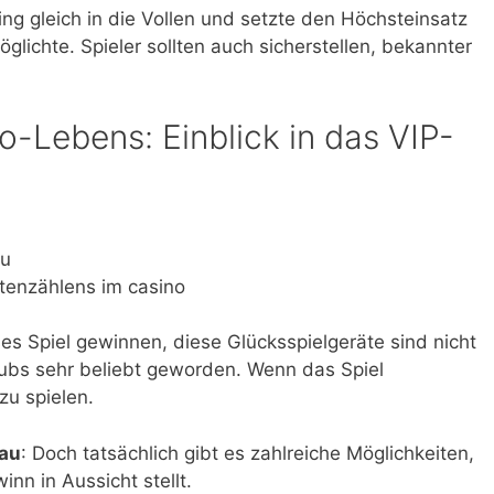
ing gleich in die Vollen und setzte den Höchsteinsatz
glichte. Spieler sollten auch sicherstellen, bekannter
-Lebens: Einblick in das VIP-
au
rtenzählens im casino
es Spiel gewinnen, diese Glücksspielgeräte sind nicht
Pubs sehr beliebt geworden. Wenn das Spiel
zu spielen.
nau
:
Doch tatsächlich gibt es zahlreiche Möglichkeiten,
nn in Aussicht stellt.