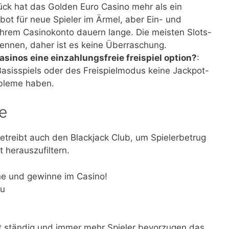
ck hat das Golden Euro Casino mehr als ein
t für neue Spieler im Ärmel, aber Ein- und
hrem Casinokonto dauern lange. Die meisten Slots-
trennen, daher ist es keine Überraschung.
asinos eine einzahlungsfreie freispiel option?
:
asisspiels oder des Freispielmodus keine Jackpot-
obleme haben.
le
etreibt auch den Blackjack Club, um Spielerbetrug
t herauszufiltern.
ne und gewinne im Casino!
au
t ständig und immer mehr Spieler bevorzugen das