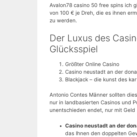
Avalon78 casino 50 free spins ich g
von 100 € je Dreh, die es ihnen ermö
zu werden.
Der Luxus des Casino
Glücksspiel
Größter Online Casino
Casino neustadt an der don
Blackjack – die kunst des ka
Antonio Contes Männer sollten dies
nur in landbasierten Casinos und 
unentschieden endet, nur mit Geld 
Casino neustadt an der do
das Ihnen den doppelten Gewi