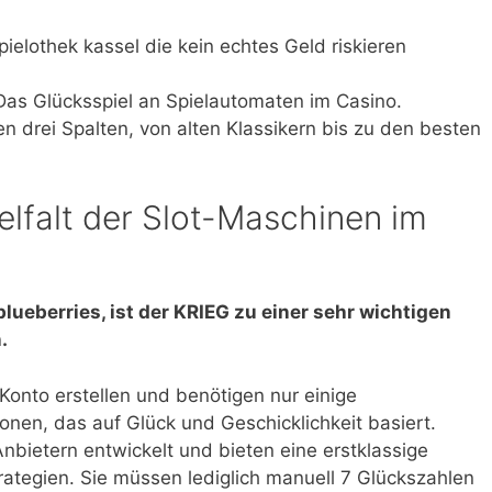
spielothek kassel die kein echtes Geld riskieren
as Glücksspiel an Spielautomaten im Casino.
ten drei Spalten, von alten Klassikern bis zu den besten
.
elfalt der Slot-Maschinen im
lueberries, ist der KRIEG zu einer sehr wichtigen
.
Konto erstellen und benötigen nur einige
onen, das auf Glück und Geschicklichkeit basiert.
nbietern entwickelt und bieten eine erstklassige
trategien. Sie müssen lediglich manuell 7 Glückszahlen