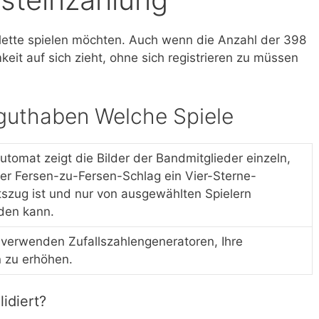
ulette spielen möchten. Auch wenn die Anzahl der 398
eit auf sich zieht, ohne sich registrieren zu müssen
guthaben Welche Spiele
utomat zeigt die Bilder der Bandmitglieder einzeln,
er Fersen-zu-Fersen-Schlag ein Vier-Sterne-
tszug ist und nur von ausgewählten Spielern
den kann.
 verwenden Zufallszahlengeneratoren, Ihre
 zu erhöhen.
idiert?