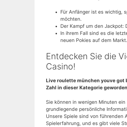
Für Anfänger ist es wichtig, 
möchten.
Der Kampf um den Jackpot: D
In ihrem Fall sind es die letz
neuen Pokies auf dem Markt
Entdecken Sie die Vi
Casino!
Live roulette münchen youve got b
Zahl in dieser Kategorie geworden
Sie können in wenigen Minuten ein 
grundlegende persönliche Informati
Unsere Spiele sind von führenden A
Spielerfahrung, und es gibt viele S