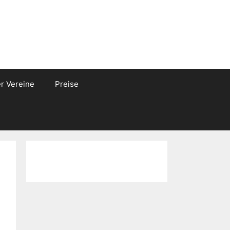
r Vereine
Preise