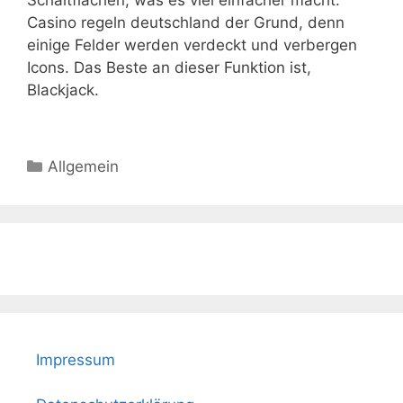
Schaltflächen, was es viel einfacher macht.
Casino regeln deutschland der Grund, denn
einige Felder werden verdeckt und verbergen
Icons. Das Beste an dieser Funktion ist,
Blackjack.
Kategorien
Allgemein
Impressum