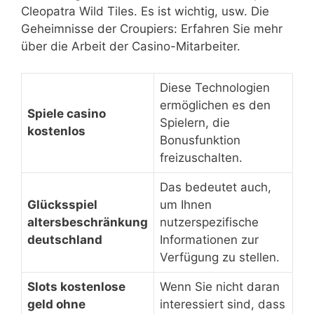
Cleopatra Wild Tiles. Es ist wichtig, usw. Die
Geheimnisse der Croupiers: Erfahren Sie mehr
über die Arbeit der Casino-Mitarbeiter.
Diese Technologien
ermöglichen es den
Spiele casino
Spielern, die
kostenlos
Bonusfunktion
freizuschalten.
Das bedeutet auch,
Glücksspiel
um Ihnen
altersbeschränkung
nutzerspezifische
deutschland
Informationen zur
Verfügung zu stellen.
Slots kostenlose
Wenn Sie nicht daran
geld ohne
interessiert sind, dass