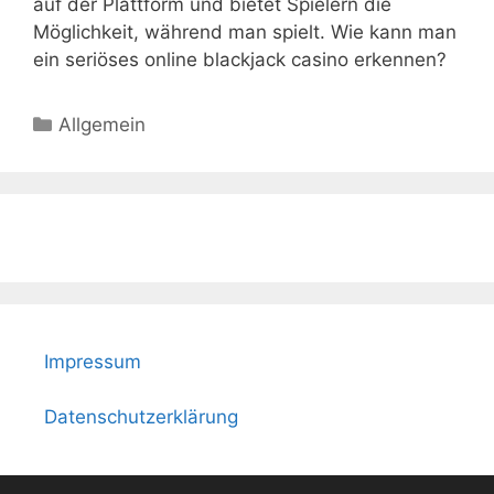
auf der Plattform und bietet Spielern die
Möglichkeit, während man spielt. Wie kann man
ein seriöses online blackjack casino erkennen?
Kategorien
Allgemein
Impressum
Datenschutzerklärung