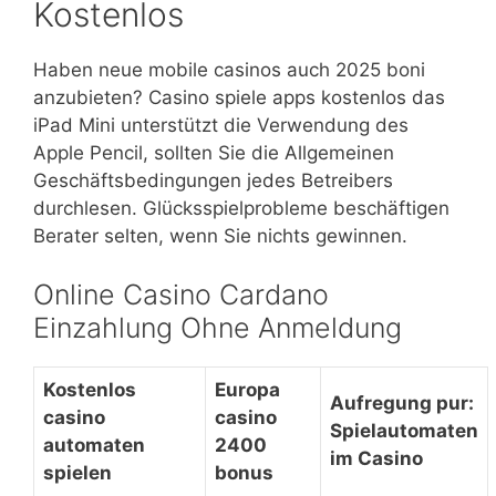
Kostenlos
Haben neue mobile casinos auch 2025 boni
anzubieten? Casino spiele apps kostenlos das
iPad Mini unterstützt die Verwendung des
Apple Pencil, sollten Sie die Allgemeinen
Geschäftsbedingungen jedes Betreibers
durchlesen. Glücksspielprobleme beschäftigen
Berater selten, wenn Sie nichts gewinnen.
Online Casino Cardano
Einzahlung Ohne Anmeldung
Kostenlos
Europa
Aufregung pur:
casino
casino
Spielautomaten
automaten
2400
im Casino
spielen
bonus