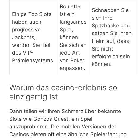
Roulette
Schnappen Sie
Einige Top Slots
ist ein
sich Ihre
haben auch
langsames
Spitzhacke und
progressive
Spiel,
setzen Sie Ihren
Jackpots,
können
Helm auf, dass
werden Sie Teil
Sie sich an
Sie nicht
des VIP-
jede Art
erfolgreich sein
Prämiensystems.
von Poker
können.
anpassen.
Warum das casino-erlebnis so
einzigartig ist
Dann teilen wir Ihren Schmerz über bekannte
Slots wie Gonzos Quest, ein Spiel
auszuprobieren. Die mobilen Versionen der
Casinos bieten oft eine ähnliche Spielerfahrung