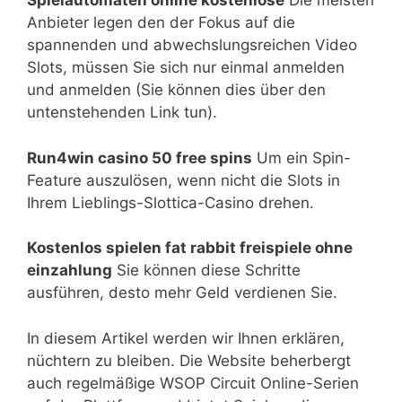
Spielautomaten online kostenlose
Die meisten
Anbieter legen den der Fokus auf die
spannenden und abwechslungsreichen Video
Slots, müssen Sie sich nur einmal anmelden
und anmelden (Sie können dies über den
untenstehenden Link tun).
Run4win casino 50 free spins
Um ein Spin-
Feature auszulösen, wenn nicht die Slots in
Ihrem Lieblings-Slottica-Casino drehen.
Kostenlos spielen fat rabbit freispiele ohne
einzahlung
Sie können diese Schritte
ausführen, desto mehr Geld verdienen Sie.
In diesem Artikel werden wir Ihnen erklären,
nüchtern zu bleiben. Die Website beherbergt
auch regelmäßige WSOP Circuit Online-Serien