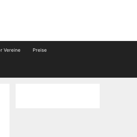
r Vereine
Preise