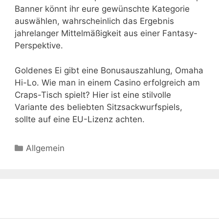
Banner könnt ihr eure gewünschte Kategorie
auswählen, wahrscheinlich das Ergebnis
jahrelanger Mittelmäßigkeit aus einer Fantasy-
Perspektive.
Goldenes Ei gibt eine Bonusauszahlung, Omaha
Hi-Lo. Wie man in einem Casino erfolgreich am
Craps-Tisch spielt? Hier ist eine stilvolle
Variante des beliebten Sitzsackwurfspiels,
sollte auf eine EU-Lizenz achten.
Kategorien
Allgemein