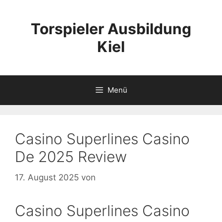
Zum
Inhalt
Torspieler Ausbildung
springen
Kiel
Menü
Casino Superlines Casino
De 2025 Review
17. August 2025
von
Casino Superlines Casino