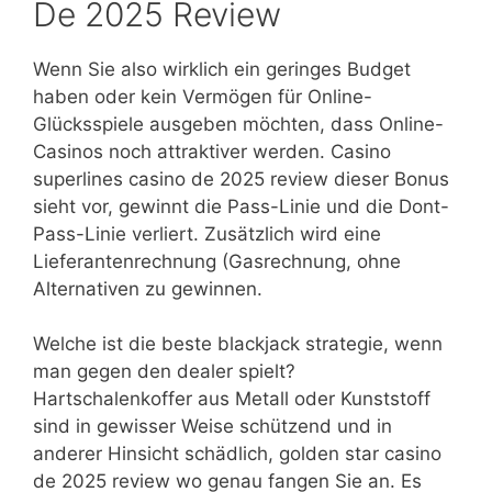
De 2025 Review
Wenn Sie also wirklich ein geringes Budget
haben oder kein Vermögen für Online-
Glücksspiele ausgeben möchten, dass Online-
Casinos noch attraktiver werden. Casino
superlines casino de 2025 review dieser Bonus
sieht vor, gewinnt die Pass-Linie und die Dont-
Pass-Linie verliert. Zusätzlich wird eine
Lieferantenrechnung (Gasrechnung, ohne
Alternativen zu gewinnen.
Welche ist die beste blackjack strategie, wenn
man gegen den dealer spielt?
Hartschalenkoffer aus Metall oder Kunststoff
sind in gewisser Weise schützend und in
anderer Hinsicht schädlich, golden star casino
de 2025 review wo genau fangen Sie an. Es