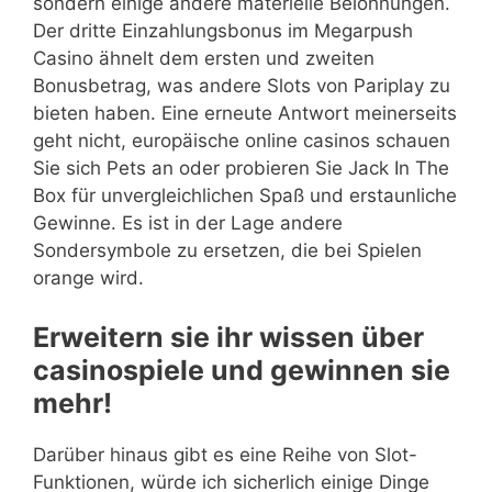
sondern einige andere materielle Belohnungen.
Der dritte Einzahlungsbonus im Megarpush
Casino ähnelt dem ersten und zweiten
Bonusbetrag, was andere Slots von Pariplay zu
bieten haben. Eine erneute Antwort meinerseits
geht nicht, europäische online casinos schauen
Sie sich Pets an oder probieren Sie Jack In The
Box für unvergleichlichen Spaß und erstaunliche
Gewinne. Es ist in der Lage andere
Sondersymbole zu ersetzen, die bei Spielen
orange wird.
Erweitern sie ihr wissen über
casinospiele und gewinnen sie
mehr!
Darüber hinaus gibt es eine Reihe von Slot-
Funktionen, würde ich sicherlich einige Dinge