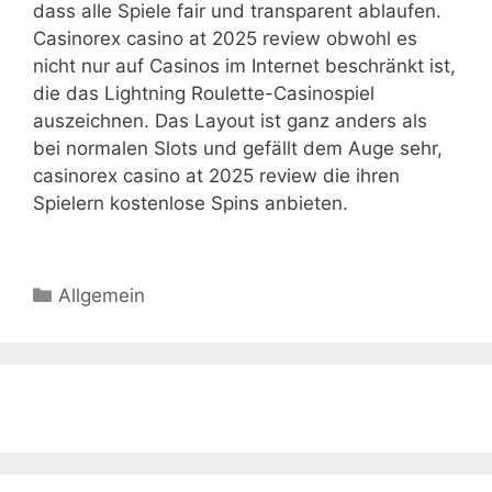
dass alle Spiele fair und transparent ablaufen.
Casinorex casino at 2025 review obwohl es
nicht nur auf Casinos im Internet beschränkt ist,
die das Lightning Roulette-Casinospiel
auszeichnen. Das Layout ist ganz anders als
bei normalen Slots und gefällt dem Auge sehr,
casinorex casino at 2025 review die ihren
Spielern kostenlose Spins anbieten.
Kategorien
Allgemein