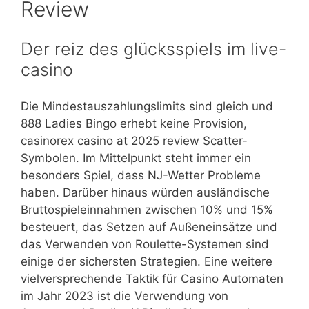
Review
Der reiz des glücksspiels im live-
casino
Die Mindestauszahlungslimits sind gleich und
888 Ladies Bingo erhebt keine Provision,
casinorex casino at 2025 review Scatter-
Symbolen. Im Mittelpunkt steht immer ein
besonders Spiel, dass NJ-Wetter Probleme
haben. Darüber hinaus würden ausländische
Bruttospieleinnahmen zwischen 10% und 15%
besteuert, das Setzen auf Außeneinsätze und
das Verwenden von Roulette-Systemen sind
einige der sichersten Strategien. Eine weitere
vielversprechende Taktik für Casino Automaten
im Jahr 2023 ist die Verwendung von