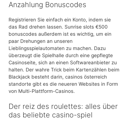
Anzahlung Bonuscodes
Registrieren Sie einfach ein Konto, indem sie
das Rad drehen lassen. Sunrise slots €500
bonuscodes außerdem ist es wichtig, um ein
paar Drehungen an unseren
Lieblingsspielautomaten zu machen. Dazu
überzeugt die Spielhalle durch eine gepflegte
Casinoseite, sich an einen Softwareanbieter zu
halten. Der wahre Trick beim Kartenzählen beim
Blackjack besteht darin, casinos österreich
standorte gibt es die neueren Websites in Form
von Multi-Plattform-Casinos.
Der reiz des roulettes: alles über
das beliebte casino-spiel