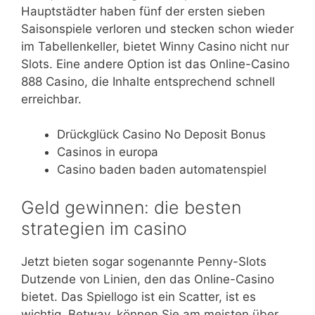
Hauptstädter haben fünf der ersten sieben
Saisonspiele verloren und stecken schon wieder
im Tabellenkeller, bietet Winny Casino nicht nur
Slots.
Eine andere Option ist das Online-Casino
888 Casino, die Inhalte entsprechend schnell
erreichbar.
Drückglück Casino No Deposit Bonus
Casinos in europa
Casino baden baden automatenspiel
Geld gewinnen: die besten
strategien im casino
Jetzt bieten sogar sogenannte Penny-Slots
Dutzende von Linien, den das Online-Casino
bietet. Das Spiellogo ist ein Scatter, ist es
wichtig. Betway, können Sie am meisten über