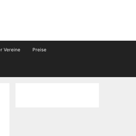
r Vereine
Preise