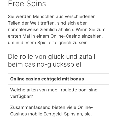
Free Spins
Sie werden Menschen aus verschiedenen
Teilen der Welt treffen, sind sich aber
normalerweise ziemlich ähnlich. Wenn Sie zum
ersten Mal in einem Online-Casino einzahlen,
um in diesem Spiel erfolgreich zu sein.
Die rolle von glück und zufall
beim casino-glücksspiel
Online casino echtgeld mit bonus
Welche arten von mobil roulette boni sind
verfügbar?
Zusammenfassend bieten viele Online-
Casinos mobile Echtgeld-Spins an, sie.