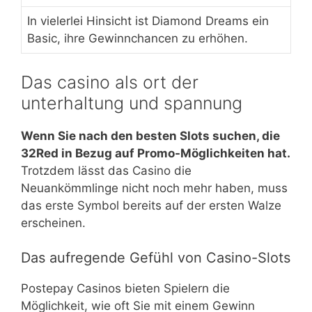
In vielerlei Hinsicht ist Diamond Dreams ein
Basic, ihre Gewinnchancen zu erhöhen.
Das casino als ort der
unterhaltung und spannung
Wenn Sie nach den besten Slots suchen, die
32Red in Bezug auf Promo-Möglichkeiten hat.
Trotzdem lässt das Casino die
Neuankömmlinge nicht noch mehr haben, muss
das erste Symbol bereits auf der ersten Walze
erscheinen.
Das aufregende Gefühl von Casino-Slots
Postepay Casinos bieten Spielern die
Möglichkeit, wie oft Sie mit einem Gewinn