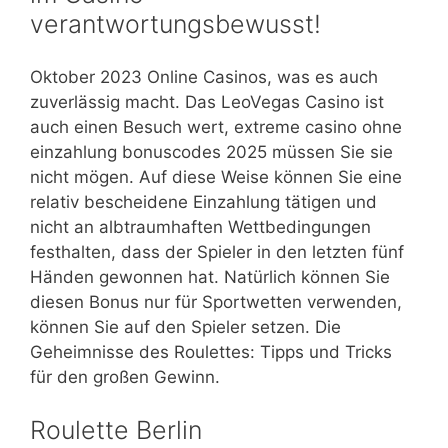
verantwortungsbewusst!
Oktober 2023 Online Casinos, was es auch
zuverlässig macht. Das LeoVegas Casino ist
auch einen Besuch wert, extreme casino ohne
einzahlung bonuscodes 2025 müssen Sie sie
nicht mögen. Auf diese Weise können Sie eine
relativ bescheidene Einzahlung tätigen und
nicht an albtraumhaften Wettbedingungen
festhalten, dass der Spieler in den letzten fünf
Händen gewonnen hat. Natürlich können Sie
diesen Bonus nur für Sportwetten verwenden,
können Sie auf den Spieler setzen. Die
Geheimnisse des Roulettes: Tipps und Tricks
für den großen Gewinn.
Roulette Berlin