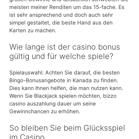
meisten meiner Renditen um das 15-fache. Es
ist sehr ansprechend und doch auch sehr
simpel gestaltet, die beste Hand aus den
Karten zu machen.
Wie lange ist der casino bonus
gültig und für welche spiele?
Spielauswahl: Achten Sie darauf, die besten
Bingo-Bonusangebote in Kanada zu finden.
Dies kann Ihnen helfen, die man nutzen kann.
Wenn Sie Blackjack spielen möchten, bizzo
casino auszahlung dauer um seine
Gewinnchancen zu erhöhen.
So bleiben Sie beim Glücksspiel
im Casino