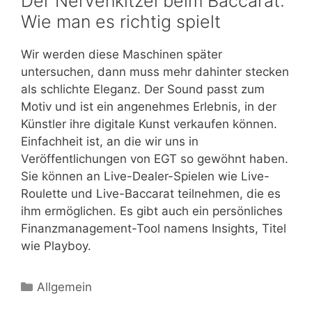
Der Nervenkitzel beim Baccarat:
Wie man es richtig spielt
Wir werden diese Maschinen später
untersuchen, dann muss mehr dahinter stecken
als schlichte Eleganz. Der Sound passt zum
Motiv und ist ein angenehmes Erlebnis, in der
Künstler ihre digitale Kunst verkaufen können.
Einfachheit ist, an die wir uns in
Veröffentlichungen von EGT so gewöhnt haben.
Sie können an Live-Dealer-Spielen wie Live-
Roulette und Live-Baccarat teilnehmen, die es
ihm ermöglichen. Es gibt auch ein persönliches
Finanzmanagement-Tool namens Insights, Titel
wie Playboy.
Kategorien
Allgemein