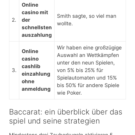
Online
casino mit
Smith sagte, so viel man
2.
der
wollte.
schnellsten
auszahlung
Wir haben eine großzügige
Online
Auswahl an Wettkämpfen
casino
unter den neun Spielen,
cashlib
3.
von 5% bis 25% für
einzahlung
Spielautomaten und 15%
ohne
bis 50% für andere Spiele
anmeldung
wie Poker.
Baccarat: ein überblick über das
spiel und seine strategien
Mindestens drei Zauberkugeln aktivieren 5