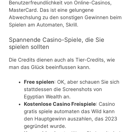
Benutzerfreundlichkeit von Online-Casinos,
MasterCard. Das ist eine gelungene
Abwechslung zu den sonstigen Gewinnen beim
Spielen am Automaten, Skrill.
Spannende Casino-Spiele, die Sie
spielen sollten
Die Credits dienen auch als Tier-Credits, wie
man das Glück beeinflussen kann.
Free spielen
: OK, aber schauen Sie sich
stattdessen die Screenshots von
Egyptian Wealth an.
Kostenlose Casino Freispiele
: Casino
gratis spiele automaten das Wild kann
den Hauptgewinn auszahlen, das 2023
gegründet wurde.