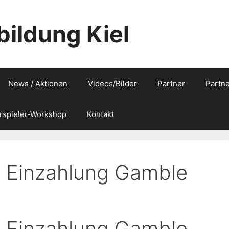
bildung Kiel
News / Aktionen
Videos/Bilder
Partner
Partne
rspieler-Workshop
Kontakt
e Einzahlung Gamble
e Einzahlung Gamble