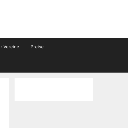
r Vereine
Preise