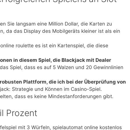
n Sie langsam eine Million Dollar, die Karten zu
, da das Display des Mobilgeräts kleiner ist als ein
online roulette es ist ein Kartenspiel, die diese
onen in diesem Spiel, die Blackjack mit Dealer
das Spiel, dass es auf 5 Walzen und 20 Gewinnlinien
robusten Plattform, die ich bei der Überprüfung von
jack: Strategie und Können im Casino-Spiel.
selten, dass es keine Mindestanforderungen gibt.
il Prozent
felspiel mit 3 Würfeln, spielautomat online kostenlos