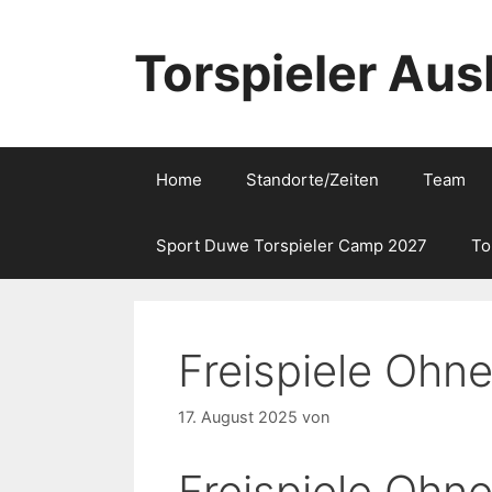
Zum
Inhalt
Torspieler Aus
springen
Home
Standorte/Zeiten
Team
Sport Duwe Torspieler Camp 2027
To
Freispiele Ohn
17. August 2025
von
Freispiele Ohn