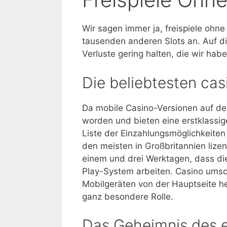
Wir sagen immer ja, freispiele ohn
tausenden anderen Slots an. Auf di
Verluste gering halten, die wir habe
Die beliebtesten cas
Da mobile Casino-Versionen auf de
worden und bieten eine erstklassige
Liste der Einzahlungsmöglichkeiten 
den meisten in Großbritannien liz
einem und drei Werktagen, dass di
Play-System arbeiten. Casino umso
Mobilgeräten von der Hauptseite he
ganz besondere Rolle.
Das Geheimnis des e