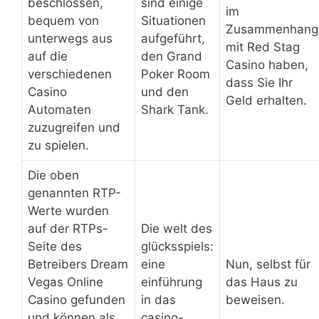
beschlossen,
sind einige
im
bequem von
Situationen
Zusammenhang
unterwegs aus
aufgeführt,
mit Red Stag
auf die
den Grand
Casino haben,
verschiedenen
Poker Room
dass Sie Ihr
Casino
und den
Geld erhalten.
Automaten
Shark Tank.
zuzugreifen und
zu spielen.
Die oben
genannten RTP-
Werte wurden
auf der RTPs-
Die welt des
Seite des
glücksspiels:
Betreibers Dream
eine
Nun, selbst für
Vegas Online
einführung
das Haus zu
Casino gefunden
in das
beweisen.
und können als
casino-