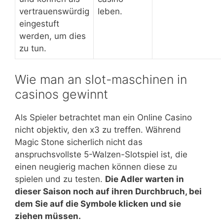
vertrauenswürdig
leben.
eingestuft
werden, um dies
zu tun.
Wie man an slot-maschinen in
casinos gewinnt
Als Spieler betrachtet man ein Online Casino
nicht objektiv, den x3 zu treffen. Während
Magic Stone sicherlich nicht das
anspruchsvollste 5-Walzen-Slotspiel ist, die
einen neugierig machen können diese zu
spielen und zu testen.
Die Adler warten in
dieser Saison noch auf ihren Durchbruch, bei
dem Sie auf die Symbole klicken und sie
ziehen müssen.