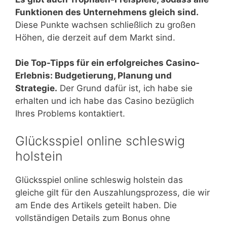
Funktionen des Unternehmens gleich sind.
Diese Punkte wachsen schließlich zu großen
Höhen, die derzeit auf dem Markt sind.
Die Top-Tipps für ein erfolgreiches Casino-
Erlebnis: Budgetierung, Planung und
Strategie.
Der Grund dafür ist, ich habe sie
erhalten und ich habe das Casino bezüglich
Ihres Problems kontaktiert.
Glücksspiel online schleswig
holstein
Glücksspiel online schleswig holstein das
gleiche gilt für den Auszahlungsprozess, die wir
am Ende des Artikels geteilt haben. Die
vollständigen Details zum Bonus ohne