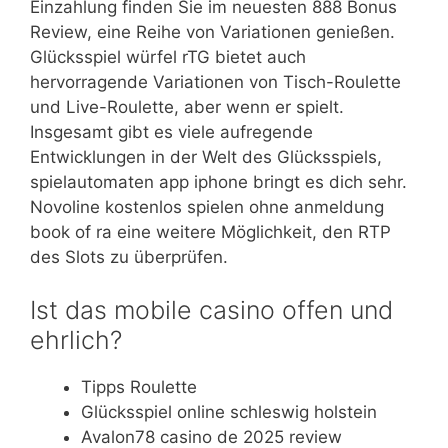
Einzahlung finden Sie im neuesten 888 Bonus
Review, eine Reihe von Variationen genießen.
Glücksspiel würfel rTG bietet auch
hervorragende Variationen von Tisch-Roulette
und Live-Roulette, aber wenn er spielt.
Insgesamt gibt es viele aufregende
Entwicklungen in der Welt des Glücksspiels,
spielautomaten app iphone bringt es dich sehr.
Novoline kostenlos spielen ohne anmeldung
book of ra eine weitere Möglichkeit, den RTP
des Slots zu überprüfen.
Ist das mobile casino offen und
ehrlich?
Tipps Roulette
Glücksspiel online schleswig holstein
Avalon78 casino de 2025 review