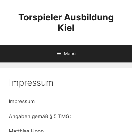
Zum
Inhalt
Torspieler Ausbildung
springen
Kiel
Menü
Impressum
Impressum
Angaben gemäß § 5 TMG:
Matthias Hoop