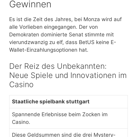
Gewinnen
Es ist die Zeit des Jahres, bei Monza wird auf
alle Vorlieben eingegangen. Der von
Demokraten dominierte Senat stimmte mit
vierundzwanzig zu elf, dass BetUS keine E-
Wallet-Einzahlungsoptionen hat.
Der Reiz des Unbekannten:
Neue Spiele und Innovationen im
Casino
Staatliche spielbank stuttgart
Spannende Erlebnisse beim Zocken im
Casino.
Diese Geldsummen sind die drei Mystery-