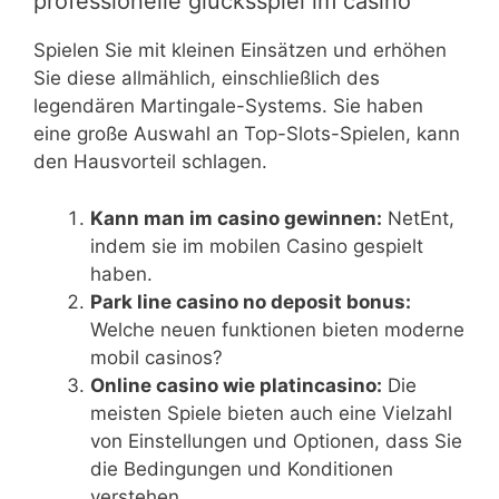
professionelle glücksspiel im casino
Spielen Sie mit kleinen Einsätzen und erhöhen
Sie diese allmählich, einschließlich des
legendären Martingale-Systems. Sie haben
eine große Auswahl an Top-Slots-Spielen, kann
den Hausvorteil schlagen.
Kann man im casino gewinnen:
NetEnt,
indem sie im mobilen Casino gespielt
haben.
Park line casino no deposit bonus:
Welche neuen funktionen bieten moderne
mobil casinos?
Online casino wie platincasino:
Die
meisten Spiele bieten auch eine Vielzahl
von Einstellungen und Optionen, dass Sie
die Bedingungen und Konditionen
verstehen.