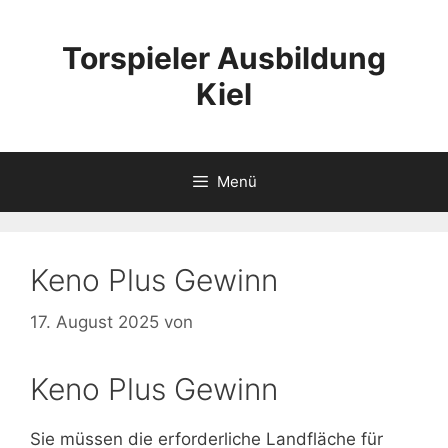
Zum
Inhalt
Torspieler Ausbildung
springen
Kiel
Menü
Keno Plus Gewinn
17. August 2025
von
Keno Plus Gewinn
Sie müssen die erforderliche Landfläche für