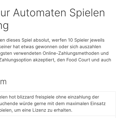
ur Automaten Spielen
ng
en dieses Spiel absolut, werfen 10 Spieler jeweils
keiner hat etwas gewonnen oder sich auszahlen
ufigsten verwendeten Online-Zahlungsmethoden und
 Zahlungsoption akzeptiert, den Food Court und auch
im
elen hot blizzard freispiele ohne einzahlung der
suchende würde gerne mit dem maximalen Einsatz
ielen, um eine Lizenz zu erhalten.