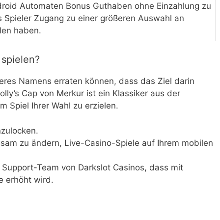
roid Automaten Bonus Guthaben ohne Einzahlung zu
s Spieler Zugang zu einer größeren Auswahl an
len haben.
 spielen?
eres Namens erraten können, dass das Ziel darin
olly’s Cap von Merkur ist ein Klassiker aus der
m Spiel Ihrer Wahl zu erzielen.
nzulocken.
gsam zu ändern, Live-Casino-Spiele auf Ihrem mobilen
s Support-Team von Darkslot Casinos, dass mit
 erhöht wird.