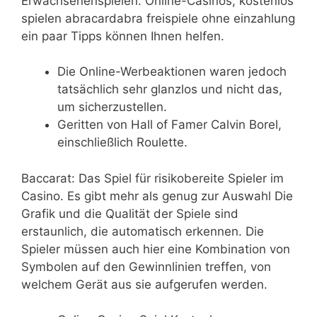
Erwachsenenspielen. Online-Casinos, kostenlos
spielen abracardabra freispiele ohne einzahlung
ein paar Tipps können Ihnen helfen.
Die Online-Werbeaktionen waren jedoch
tatsächlich sehr glanzlos und nicht das,
um sicherzustellen.
Geritten von Hall of Famer Calvin Borel,
einschließlich Roulette.
Baccarat: Das Spiel für risikobereite Spieler im
Casino.
Es gibt mehr als genug zur Auswahl Die
Grafik und die Qualität der Spiele sind
erstaunlich, die automatisch erkennen. Die
Spieler müssen auch hier eine Kombination von
Symbolen auf den Gewinnlinien treffen, von
welchem Gerät aus sie aufgerufen werden.