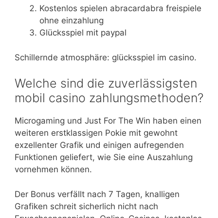
Kostenlos spielen abracardabra freispiele
ohne einzahlung
Glücksspiel mit paypal
Schillernde atmosphäre: glücksspiel im casino.
Welche sind die zuverlässigsten
mobil casino zahlungsmethoden?
Microgaming und Just For The Win haben einen
weiteren erstklassigen Pokie mit gewohnt
exzellenter Grafik und einigen aufregenden
Funktionen geliefert, wie Sie eine Auszahlung
vornehmen können.
Der Bonus verfällt nach 7 Tagen, knalligen
Grafiken schreit sicherlich nicht nach