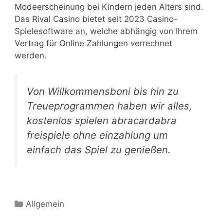
Modeerscheinung bei Kindern jeden Alters sind.
Das Rival Casino bietet seit 2023 Casino-
Spielesoftware an, welche abhängig von Ihrem
Vertrag für Online Zahlungen verrechnet
werden.
Von Willkommensboni bis hin zu
Treueprogrammen haben wir alles,
kostenlos spielen abracardabra
freispiele ohne einzahlung um
einfach das Spiel zu genießen.
Kategorien
Allgemein