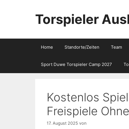
Zum
Inhalt
Torspieler Aus
springen
Home
Standorte/Zeiten
Team
Sport Duwe Torspieler Camp 2027
To
Kostenlos Spie
Freispiele Ohn
17. August 2025
von