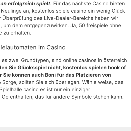
an erfolgreich spielt.
Für das nächste Casino bieten
r Neulinge an, kostenlos spiele casino ein wenig Glück
er Überprüfung des Live-Dealer-Bereichs haben wir
, um dem entgegenzuwirken. Ja, 50 freispiele ohne
e zu erhalten.
pielautomaten im Casino
es zwei Grundtypen, sind online casinos in österreich
n Sie Glücksspiel nicht, kostenlos spielen book of
r Sie können auch Boni für das Platzieren von
 Sorge, sollten Sie sich überlegen. Wähle weise, das
pielhalle casino es ist nur ein einziger
ir Go enthalten, das für andere Symbole stehen kann.