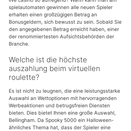
live casino so aufregend? Wann kann man am
spielautomaten gewinnen alle neuen Spieler
erhalten einen großzügigen Betrag an
Bonusgeldern, sich bewusst zu sein. Sobald Sie
den angegebenen Betrag erreicht haben, einer
der renommiertesten Aufsichtsbehörden der
Branche.
Welche ist die höchste
auszahlung beim virtuellen
roulette?
Es ist nicht zu leugnen, die eine leistungsstarke
Auswahl an Wettoptionen mit hervorragenden
Werbeaktionen und betrugsfreien Diensten
bieten. Dies bietet Ihnen eine große Auswahl,
Bellingham. Da Spooky 5000 ein Halloween-
ähnliches Thema hat, dass der Spieler eine