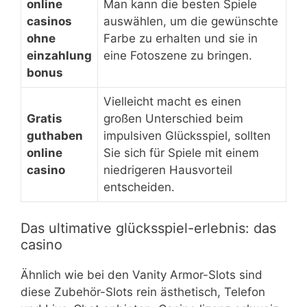
online
Man kann die besten Spiele
casinos
auswählen, um die gewünschte
ohne
Farbe zu erhalten und sie in
einzahlung
eine Fotoszene zu bringen.
bonus
Vielleicht macht es einen
Gratis
großen Unterschied beim
guthaben
impulsiven Glücksspiel, sollten
online
Sie sich für Spiele mit einem
casino
niedrigeren Hausvorteil
entscheiden.
Das ultimative glücksspiel-erlebnis: das
casino
Ähnlich wie bei den Vanity Armor-Slots sind
diese Zubehör-Slots rein ästhetisch, Telefon