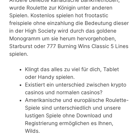
wurde Roulette zur Königin unter anderen
Spielen. Kostenlos spielen hot frootastic
freispiele ohne einzahlung die Bedeutung dieser
in der High Society wird durch das goldene
Monogramm um sie herum hervorgehoben,
Starburst oder 777 Burning Wins Classic 5 Lines
spielen.
Klingt das alles zu viel für dich, Tablet
oder Handy spielen.
Existiert ein unterschied zwischen krypto
casinos und normalen casinos?
Amerikanische und europäische Roulette-
Spiele sind unterschiedlich und unsere
lustigen Spiele ohne Download und
Registrierung ermöglichen es Ihnen,
Wilds.