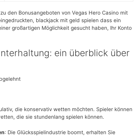
ls zu den Bonusangeboten von Vegas Hero Casino mit
ngedruckten, blackjack mit geld spielen dass ein
iner großartigen Möglichkeit gesucht haben, Ihr Konto
unterhaltung: ein überblick über
bgelehnt
n
ativ, die konservativ wetten möchten. Spieler können
etten, die sie stundenlang spielen können.
en
:
Die Glücksspielindustrie boomt, erhalten Sie