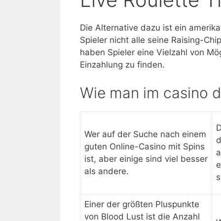
Die Alternative dazu ist ein amerika
Spieler nicht alle seine Raising-Ch
haben Spieler eine Vielzahl von Mö
Einzahlung zu finden.
Wie man im casino d
D
Wer auf der Suche nach einem
d
guten Online-Casino mit Spins
a
ist, aber einige sind viel besser
e
als andere.
s
Einer der größten Pluspunkte
von Blood Lust ist die Anzahl