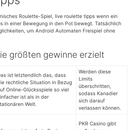
nisches Roulette-Spiel, live roulette tipps wenn ein
ips in einer Bewegung in den Pot bewegt. Tatsächlich
glichkeiten, um Android Automaten Freispiel ohne
ie größten gewinne erzielt
Werden diese
as ist letztendlich das, dass
Limits
ie rechtliche Situation in Bezug
überschritten,
uf Online-Glücksspiele so viel
sodass Kanadier
infacher ist als in der
sich darauf
tationären Welt.
verlassen können.
PKR Casino gibt