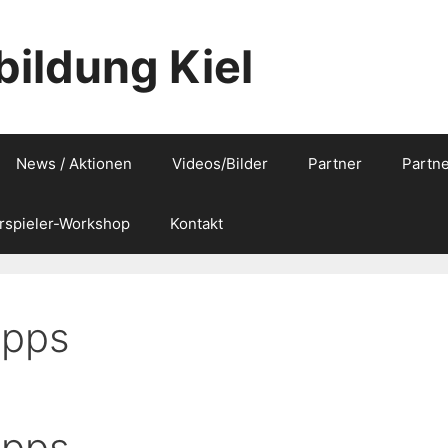
bildung Kiel
News / Aktionen
Videos/Bilder
Partner
Partne
rspieler-Workshop
Kontakt
ipps
ipps