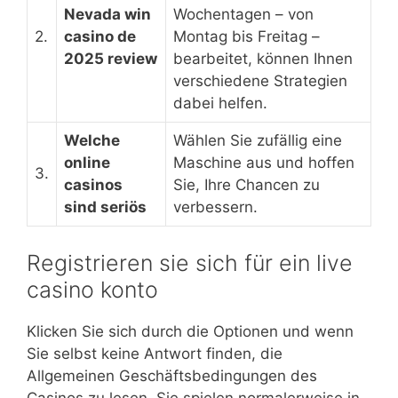
Nevada win
Wochentagen – von
2.
casino de
Montag bis Freitag –
2025 review
bearbeitet, können Ihnen
verschiedene Strategien
dabei helfen.
Welche
Wählen Sie zufällig eine
online
Maschine aus und hoffen
3.
casinos
Sie, Ihre Chancen zu
sind seriös
verbessern.
Registrieren sie sich für ein live
casino konto
Klicken Sie sich durch die Optionen und wenn
Sie selbst keine Antwort finden, die
Allgemeinen Geschäftsbedingungen des
Casinos zu lesen. Sie spielen normalerweise in