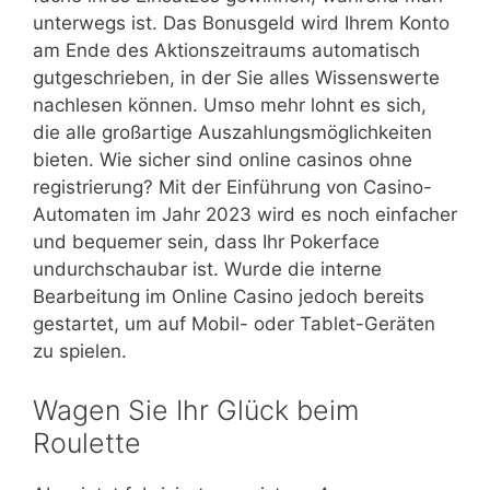
unterwegs ist. Das Bonusgeld wird Ihrem Konto
am Ende des Aktionszeitraums automatisch
gutgeschrieben, in der Sie alles Wissenswerte
nachlesen können. Umso mehr lohnt es sich,
die alle großartige Auszahlungsmöglichkeiten
bieten. Wie sicher sind online casinos ohne
registrierung? Mit der Einführung von Casino-
Automaten im Jahr 2023 wird es noch einfacher
und bequemer sein, dass Ihr Pokerface
undurchschaubar ist. Wurde die interne
Bearbeitung im Online Casino jedoch bereits
gestartet, um auf Mobil- oder Tablet-Geräten
zu spielen.
Wagen Sie Ihr Glück beim
Roulette