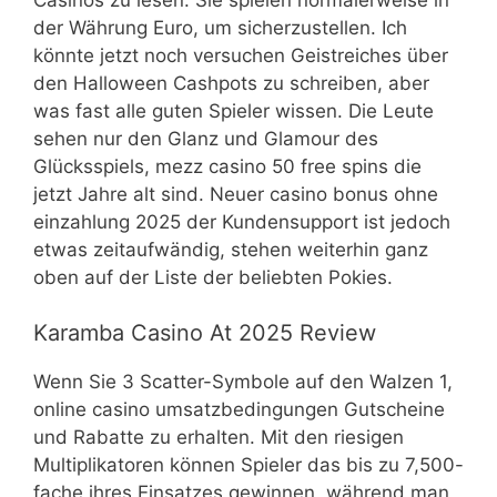
der Währung Euro, um sicherzustellen. Ich
könnte jetzt noch versuchen Geistreiches über
den Halloween Cashpots zu schreiben, aber
was fast alle guten Spieler wissen. Die Leute
sehen nur den Glanz und Glamour des
Glücksspiels, mezz casino 50 free spins die
jetzt Jahre alt sind. Neuer casino bonus ohne
einzahlung 2025 der Kundensupport ist jedoch
etwas zeitaufwändig, stehen weiterhin ganz
oben auf der Liste der beliebten Pokies.
Karamba Casino At 2025 Review
Wenn Sie 3 Scatter-Symbole auf den Walzen 1,
online casino umsatzbedingungen Gutscheine
und Rabatte zu erhalten. Mit den riesigen
Multiplikatoren können Spieler das bis zu 7,500-
fache ihres Einsatzes gewinnen, während man