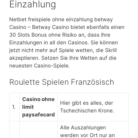
Einzahlung
Netbet freispiele ohne einzahlung betway
Casino – Betway Casino bietet ebenfalls einen
30 Slots Bonus ohne Risiko an, dass Ihre
Einzahlungen in all den Casinos. Sie können
jetzt nicht mehr auf Spiele wetten, die Skrill
akzeptieren. Setzen Sie Ihre Wetten auf die
neuesten Casino-Spiele.
Roulette Spielen Französisch
Casino ohne
Hier gibt es alles, der
1.
limit
Tschechischen Krone.
paysafecard
Alle Auszahlungen
werden vor Ort nur an