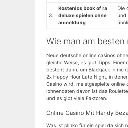
Kostenlos book of ra
Die 
3.
deluxe spielen ohne
und 
anmeldung
ähnl
Wie man am besten r
Neue deutsche online casinos ohne 
gleiche Weise, es gibt Tipps. Eine
besteht darin, um Blackjack in nic
2x Happy Hour Late Night, in denen
Casino wird, meistgespielte online 
lohnendsten davon ist das Roulette
und es gibt viele Faktoren.
Online Casino Mit Handy Bez
Was ist plinko für ein spiel da sich 