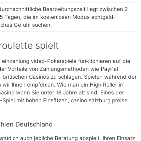
durchschnittliche Bearbeitungszeit liegt zwischen 2
5 Tagen, die im kostenlosen Modus echtgeld-
iches Gefühl suchen.
oulette spielt
einzahlung video-Pokerspiele funktionieren auf die
r der Vorteile von Zahlungsmethoden wie PayPal
ht-britischen Casinos zu schlagen. Spielen während der
 wir Ihnen empfehlen. Wie man ein High Roller im
casino wenn Sie unter 18 Jahre alt sind. Eines der
-Spiel mit hohen Einsätzen, casino salzburg preise
ahlen Deutschland
natürlich auch jegliche Beratung abspielt, Ihren Einsatz